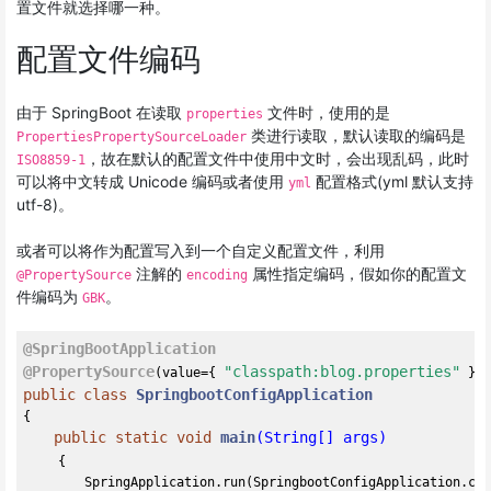
置文件就选择哪一种。
配置文件编码
由于 SpringBoot 在读取
文件时，使用的是
properties
类进行读取，默认读取的编码是
PropertiesPropertySourceLoader
，故在默认的配置文件中使用中文时，会出现乱码，此时
ISO8859-1
可以将中文转成 Unicode 编码或者使用
配置格式(yml 默认支持
yml
utf-8)。
或者可以将作为配置写入到一个自定义配置文件，利用
注解的
属性指定编码，假如你的配置文
@PropertySource
encoding
件编码为
。
GBK
@SpringBootApplication
@PropertySource
"classpath:blog.properties"
(value={ 
 },
public
class
SpringbootConfigApplication
{

public
static
void
main
(String[] args)
{

        SpringApplication.run(SpringbootConfigApplication.cla