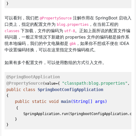
可以看到，我们把
注解作用在 SpringBoot 启动入
@PropertySource
口类上，指定的配置文件为
，在当前工程的
blog.properties
下加载，文件的编码为
。正如上面所说的配置文件编
classes
utf-8
码问题，一般正常情况下新建的 properties 文件的编码都是操作系
统本地编码，我们的中文电脑都是
，如果你不想或不便在 IDEA
gbk
中设置编码转换，可以在这里指定文件编码格式。
如果有多个配置文件，可以使用数组的方式引入文件。
@SpringBootApplication
@PropertySource
"classpath:blog.properties"
"
(value={ 
, 
public
class
SpringbootConfigApplication
{

public
static
void
main
(String[] args)
{

        SpringApplication.run(SpringbootConfigApplication.cla
    }
