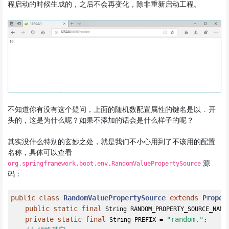
程启动的时候生成的，之后不会再变化，除非重新启动工程。
不知道你有没有这个疑问，上面的随机数配置属性的键名是以
开
.
头的，这是为什么呢？如果不添加的话会是什么样子的呢？
其实没什么特别的玄妙之处，就是我们不小心用到了不该用的配置
名称，具体可以查看
源
org.springframework.boot.env.RandomValuePropertySource
码：
public
class
RandomValuePropertySource
extends
Proper
public
static
final
 String RANDOM_PROPERTY_SOURCE_NAME
private
static
final
"random."
 String PREFIX = 
;
