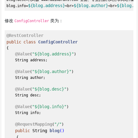
${blog.address}
${blog.author}
${blog.d
blog.info=
<br>
<br>
修改
类为：
ConfigController
@RestController
public
class
ConfigController
{

@Value
"${blog.address}"
(
)

    String address;

@Value
"${blog.author}"
(
)

    String author;

@Value
"${blog.desc}"
(
)

    String desc;

@Value
"${blog.info}"
(
)

    String info;

@RequestMapping
"/"
(
)

public
 String 
blog
()
{
