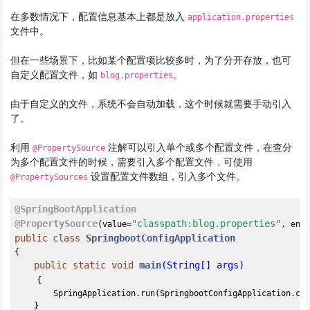
在多数情况下，配置信息基本上都是放入
application.properties
文件中。
但在一些场景下，比如某个配置项比较多时，为了分开存放，也可
自定义配置文件，如
。
blog.properties
由于自定义的文件，系统不会自动加载，这个时候就需要手动引入
了。
利用
注解可以引入单个或多个配置文件，在查分
@PropertySource
为多个配置文件的时候，需要引入多个配置文件，可使用
设置配置文件数组，引入多个文件。
@PropertySources
@SpringBootApplication
@PropertySource
"classpath:blog.properties"
(value=
, enc
public
class
SpringbootConfigApplication
{

public
static
void
main
(String[] args)
{

        SpringApplication.run(SpringbootConfigApplication.cla
    }
