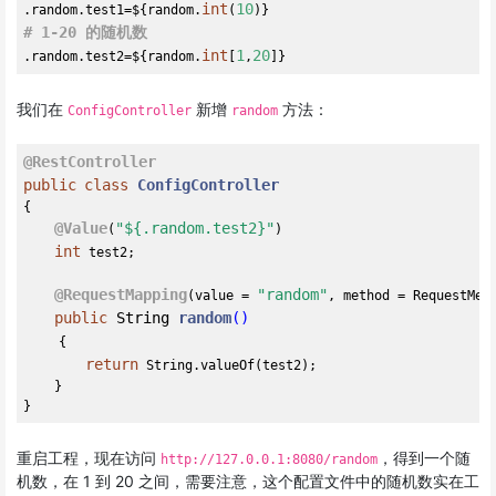
int
10
.random.test1=${random.
(
# 1-20 的随机数
int
1
20
.random.test2=${random.
[
,
我们在
新增
方法：
ConfigController
random
@RestController
public
class
ConfigController
{

@Value
"${.random.test2}"
(
)

int
 test2;

@RequestMapping
"random"
(value = 
, method = RequestMeth
public
 String 
random
()
{

return
 String.valueOf(test2);

    }

重启工程，现在访问
，得到一个随
http://127.0.0.1:8080/random
机数，在 1 到 20 之间，需要注意，这个配置文件中的随机数实在工