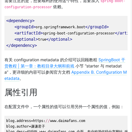
需要注意的是，想要顺利的使用这个特性，需要加入
spring-boot-
依赖。
configuration-processor
<
dependency
>
<
groupId
>
</
groupId
>
org.springframework.boot
<
artifactId
>
</
artif
spring-boot-configuration-processor
<
optional
>
</
optional
>
true
</
dependency
>
有关 configuration metadata 的介绍可以回顾教程
SpringBoot 干
货教程 | 第一章：教程目录大纲和前戏
小节 “starter 与 metadat
a”，更详细的内容可以参阅官方文档
Appendix B. Configuration M
etadata
。
属性引用
在配置文件中，一个属性的值可以引用另外一个属性的值，例如：
//
blog.address=https:
www.daimafans.com

blog.author=谦谦君子

blog.desc=代码饭 www.daimafans.com 全面、专业的源代码分享网站,编