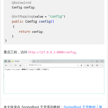
@Autowired
    Config config;

@GetMapping
"config"
(value = 
)

public
 Config 
config
()
{

return
 config;

    }

重启工程，访问
。
http://127.0.0.1:8080/config
本文收录在 SpringBoot 干货系列教程：
SpringBoot 干货教程 | 第